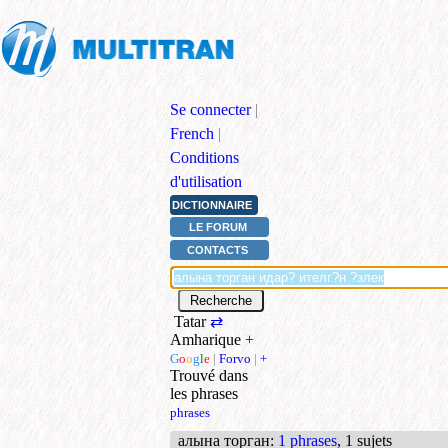
Se connecter
|
French
|
Conditions
d'utilisation
DICTIONNAIRE
LE FORUM
CONTACTS
Tatar
⇄
Amharique
+
G
o
o
g
l
e
|
Forvo
|
+
Trouvé dans
les phrases
phrases
алына торган
:
1 phrases
, 1 sujets