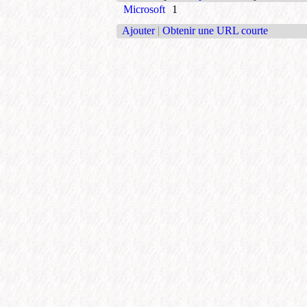
Microsoft
1
Ajouter
|
Obtenir une URL courte