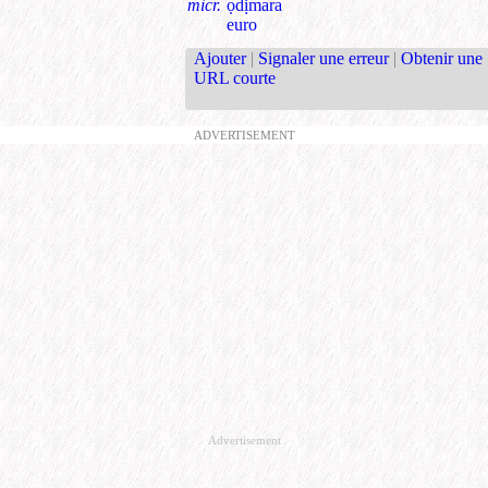
micr.
ọdịmara
euro
Ajouter
|
Signaler une erreur
|
Obtenir une
URL courte
ADVERTISEMENT
Advertisement