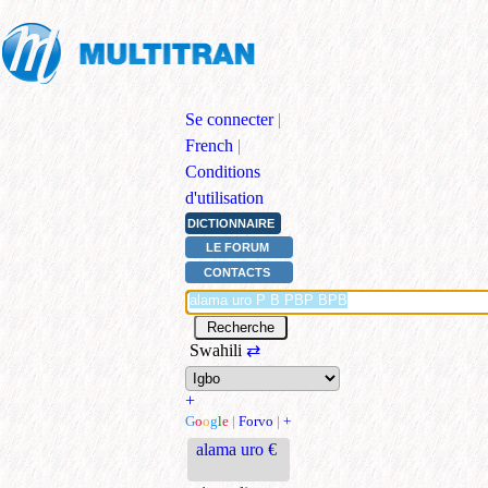
Se connecter
|
French
|
Conditions
d'utilisation
DICTIONNAIRE
LE FORUM
CONTACTS
Swahili
⇄
+
G
o
o
g
l
e
|
Forvo
|
+
alama uro €