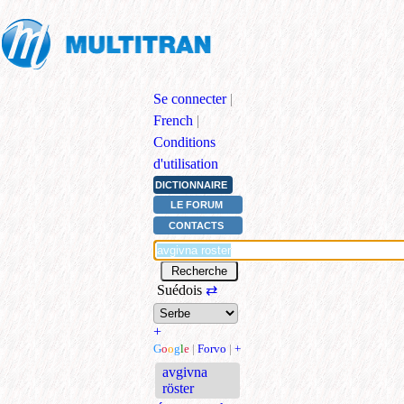
Se connecter
|
French
|
Conditions
d'utilisation
DICTIONNAIRE
LE FORUM
CONTACTS
Suédois
⇄
+
G
o
o
g
l
e
|
Forvo
|
+
avgivna
röster