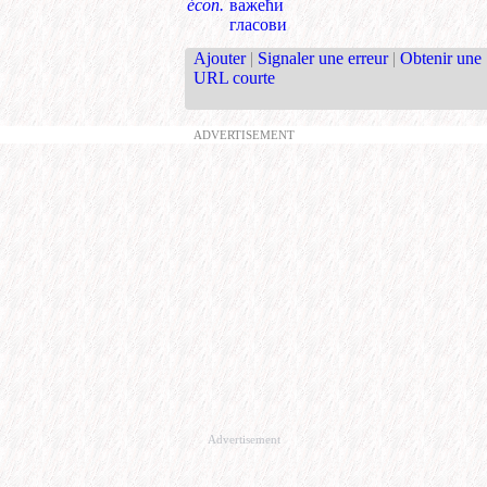
écon.
важећи
гласови
Ajouter
|
Signaler une erreur
|
Obtenir une
URL courte
ADVERTISEMENT
Advertisement