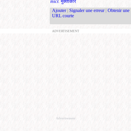
micr.
मुक्ताकार
Ajouter
|
Signaler une erreur
|
Obtenir une
URL courte
ADVERTISEMENT
Advertisement