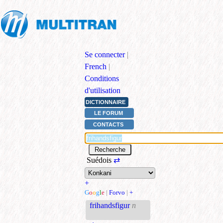
Se connecter
|
French
|
Conditions
d'utilisation
DICTIONNAIRE
LE FORUM
CONTACTS
Suédois
⇄
+
G
o
o
g
l
e
|
Forvo
|
+
frihandsfigur
n