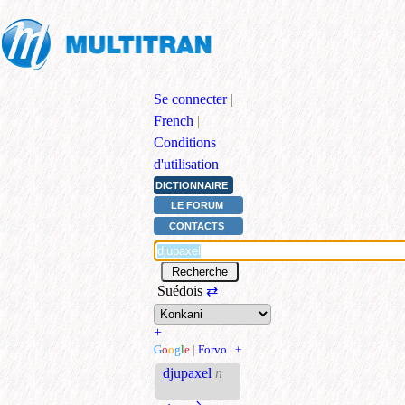
Se connecter
|
French
|
Conditions
d'utilisation
DICTIONNAIRE
LE FORUM
CONTACTS
Suédois
⇄
+
G
o
o
g
l
e
|
Forvo
|
+
djupaxel
n