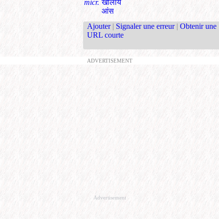
micr.
खोलाय
आंस
Ajouter
|
Signaler une erreur
|
Obtenir une
URL courte
ADVERTISEMENT
Advertisement