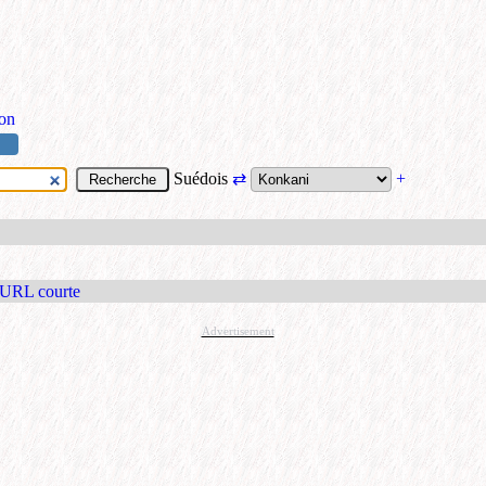
ion
Suédois
⇄
+
 URL courte
Advertisement