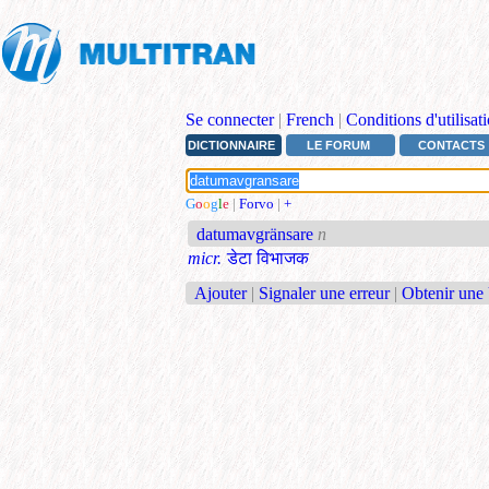
Se connecter
|
French
|
Conditions d'utilisat
DICTIONNAIRE
LE FORUM
CONTACTS
G
o
o
g
l
e
|
Forvo
|
+
datumavgränsare
n
micr.
डेटा विभाजक
Ajouter
|
Signaler une erreur
|
Obtenir une