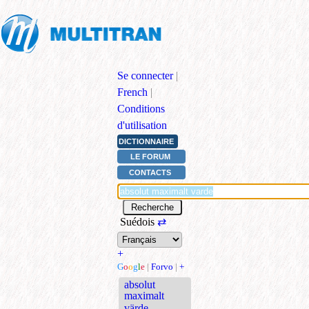
Se connecter
|
French
|
Conditions
d'utilisation
DICTIONNAIRE
LE FORUM
CONTACTS
Suédois
⇄
+
G
o
o
g
l
e
|
Forvo
|
+
absolut
maximalt
värde