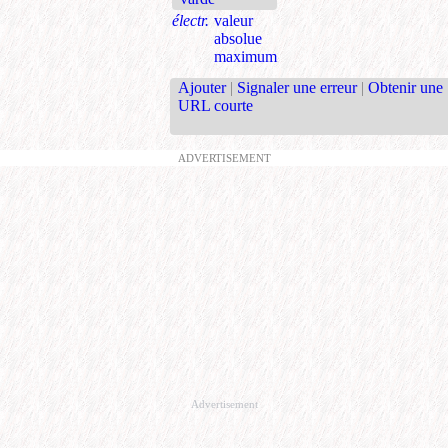
électr.
valeur
absolue
maximum
Ajouter
|
Signaler une erreur
|
Obtenir une
URL courte
ADVERTISEMENT
Advertisement