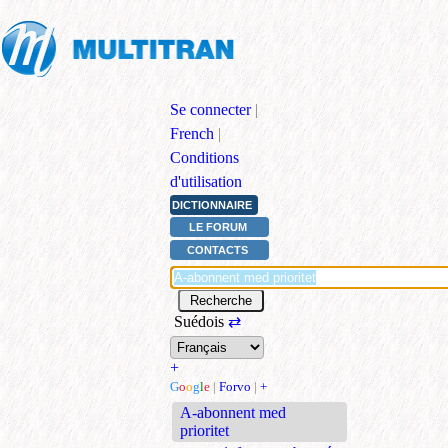
Se connecter
|
French
|
Conditions
d'utilisation
DICTIONNAIRE
LE FORUM
CONTACTS
Suédois
⇄
+
G
o
o
g
l
e
|
Forvo
|
+
A-abonnent med
prioritet