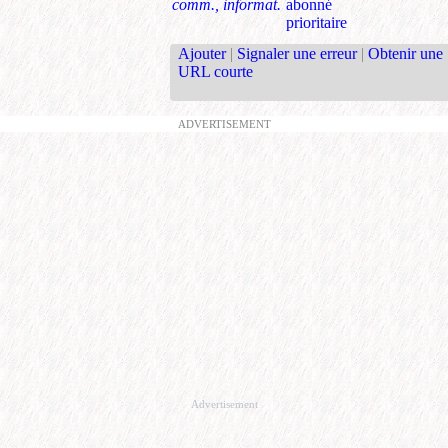
comm., informat.
abonné
prioritaire
Ajouter
|
Signaler une erreur
|
Obtenir une
URL courte
ADVERTISEMENT
Advertisement