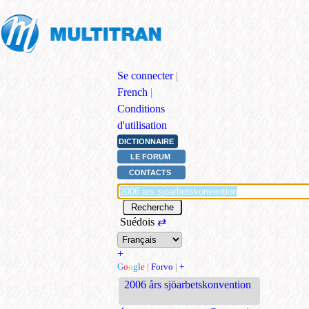
Se connecter
|
French
|
Conditions
d'utilisation
DICTIONNAIRE
LE FORUM
CONTACTS
Suédois
⇄
+
G
o
o
g
l
e
|
Forvo
|
+
2006 års sjöarbetskonvention