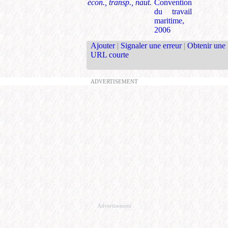
écon., transp., naut.
Convention
du travail
maritime,
2006
Ajouter
|
Signaler une erreur
|
Obtenir une
URL courte
ADVERTISEMENT
Advertisement