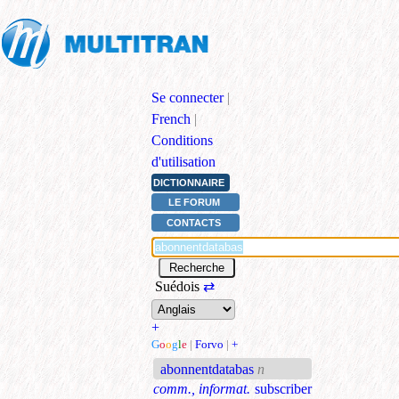
Se connecter
|
French
|
Conditions
d'utilisation
DICTIONNAIRE
LE FORUM
CONTACTS
Suédois
⇄
+
G
o
o
g
l
e
|
Forvo
|
+
abonnentdatabas
n
comm., informat.
subscriber