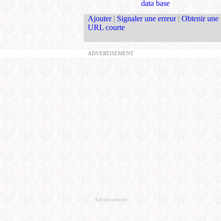
data base
Ajouter
|
Signaler une erreur
|
Obtenir une
URL courte
ADVERTISEMENT
Advertisement