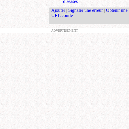
diseases
Ajouter
|
Signaler une erreur
|
Obtenir une
URL courte
ADVERTISEMENT