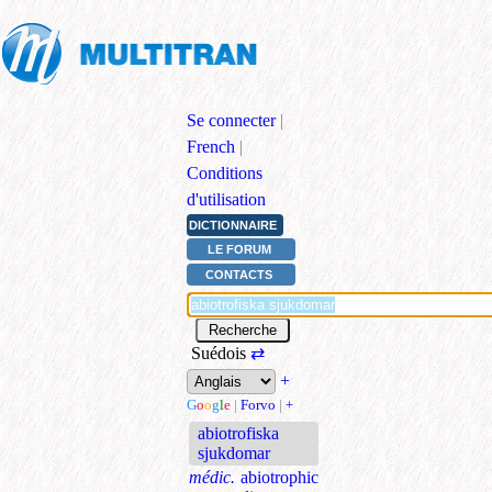
Se connecter
|
French
|
Conditions
d'utilisation
DICTIONNAIRE
LE FORUM
CONTACTS
Suédois
⇄
+
G
o
o
g
l
e
|
Forvo
|
+
abiotrofiska
sjukdomar
médic.
abiotrophic