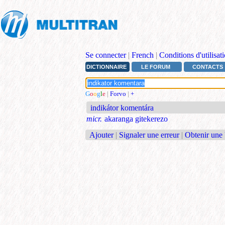
Se connecter
|
French
|
Conditions d'utilisat
DICTIONNAIRE
LE FORUM
CONTACTS
G
o
o
g
l
e
|
Forvo
|
+
indikátor komentára
micr.
akaranga gitekerezo
Ajouter
|
Signaler une erreur
|
Obtenir une