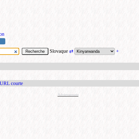
ion
Slovaque
⇄
+
 URL courte
Advertisement