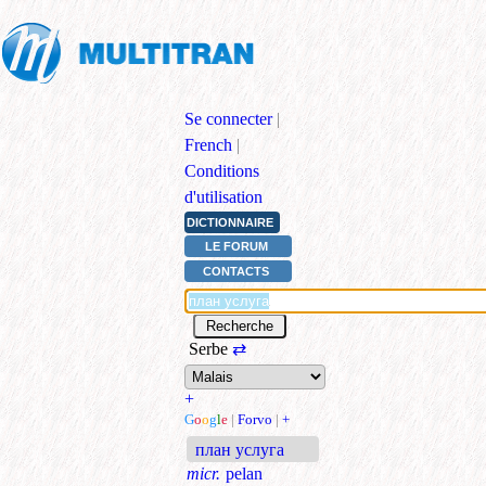
Se connecter
|
French
|
Conditions
d'utilisation
DICTIONNAIRE
LE FORUM
CONTACTS
Serbe
⇄
+
G
o
o
g
l
e
|
Forvo
|
+
план услуга
micr.
pelan