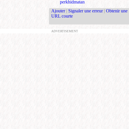
perkhidmatan
Ajouter
|
Signaler une erreur
|
Obtenir une
URL courte
ADVERTISEMENT