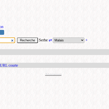
ion
Serbe
⇄
+
 URL courte
Advertisement