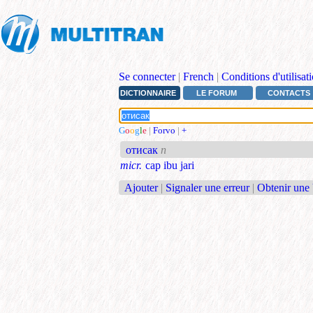
Se connecter
|
French
|
Conditions d'utilisat
DICTIONNAIRE
LE FORUM
CONTACTS
G
o
o
g
l
e
|
Forvo
|
+
отисак
n
micr.
cap ibu jari
Ajouter
|
Signaler une erreur
|
Obtenir une