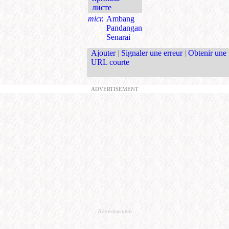
листе
micr.
Ambang
Pandangan
Senarai
Ajouter
|
Signaler une erreur
|
Obtenir une
URL courte
ADVERTISEMENT
Advertisement