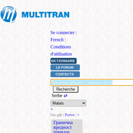
Se connecter
|
French
|
Conditions
d'utilisation
DICTIONNAIRE
LE FORUM
CONTACTS
Serbe
⇄
+
G
o
o
g
l
e
|
Forvo
|
+
Гранична
вредност
приказа