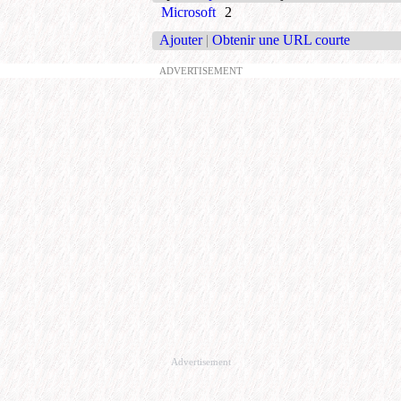
Microsoft
2
Ajouter
|
Obtenir une URL courte
ADVERTISEMENT
Advertisement