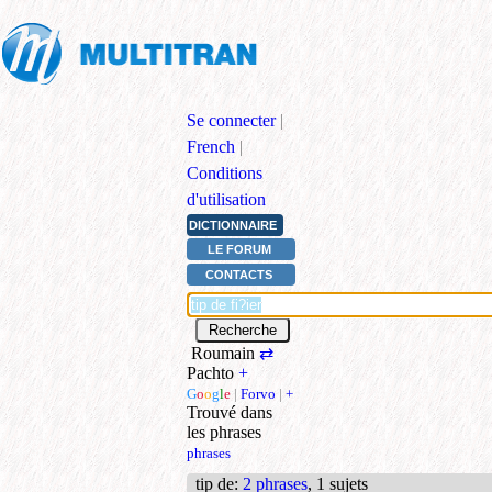
Se connecter
|
French
|
Conditions
d'utilisation
DICTIONNAIRE
LE FORUM
CONTACTS
Roumain
⇄
Pachto
+
G
o
o
g
l
e
|
Forvo
|
+
Trouvé dans
les phrases
phrases
tip de
:
2 phrases
, 1 sujets