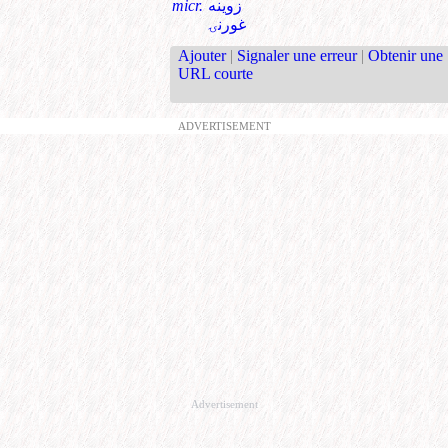
micr.
زوينه
غورنۍ
Ajouter
|
Signaler une erreur
|
Obtenir une
URL courte
ADVERTISEMENT
Advertisement