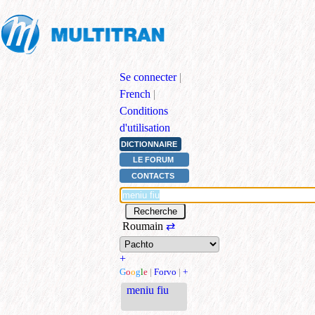
Se connecter
|
French
|
Conditions
d'utilisation
DICTIONNAIRE
LE FORUM
CONTACTS
Roumain
⇄
+
G
o
o
g
l
e
|
Forvo
|
+
meniu fiu