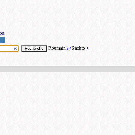
ion
Roumain
⇄
Pachto
+