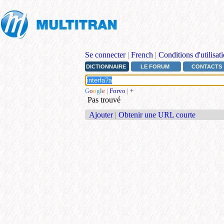
Se connecter
|
French
|
Conditions d'utilisat
DICTIONNAIRE
LE FORUM
CONTACTS
G
o
o
g
l
e
|
Forvo
|
+
Pas trouvé
Ajouter
|
Obtenir une URL courte