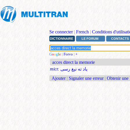
Se connecter
|
French
|
Conditions d'utilisat
DICTIONNAIRE
LE FORUM
CONTACTS
G
o
o
g
l
e
|
Forvo
|
+
acces direct la memorie
micr.
یاد ته نېغ رسی
Ajouter
|
Signaler une erreur
|
Obtenir une