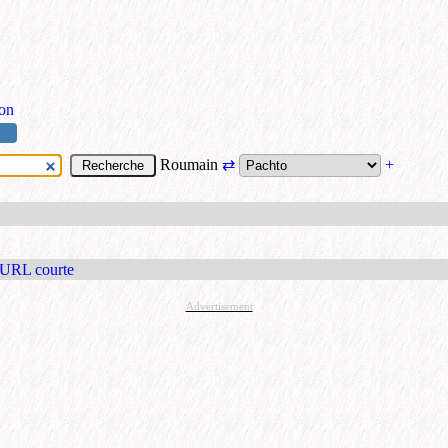
ion
Roumain
⇄
+
 URL courte
Advertisement