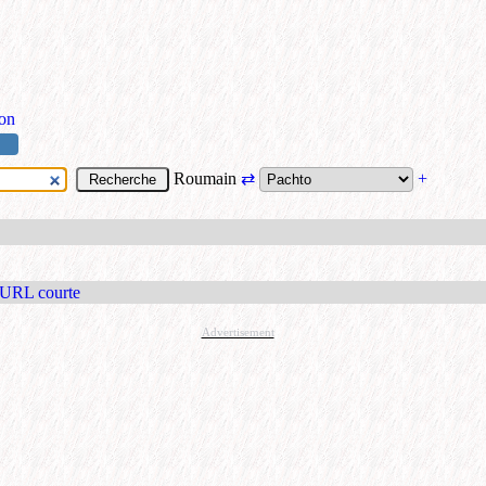
ion
Roumain
⇄
+
 URL courte
Advertisement