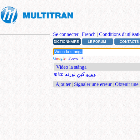
Se connecter
|
French
|
Conditions d'utilisat
DICTIONNAIRE
LE FORUM
CONTACTS
G
o
o
g
l
e
|
Forvo
|
+
Video la stânga
micr.
ویډیو کيڼ لورته
Ajouter
|
Signaler une erreur
|
Obtenir une