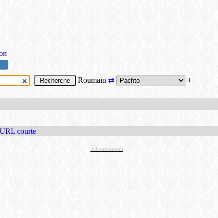
ion
Roumain
⇄
+
 URL courte
Advertisement