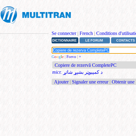
Se connecter
|
French
|
Conditions d'utilisat
DICTIONNAIRE
LE FORUM
CONTACTS
G
o
o
g
l
e
|
Forvo
|
+
Copiere de rezervă CompletePC
micr.
د کمپیوټر بشپړ شاتړ
Ajouter
|
Signaler une erreur
|
Obtenir une