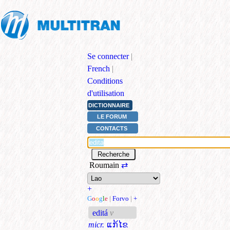
Se connecter
|
French
|
Conditions
d'utilisation
DICTIONNAIRE
LE FORUM
CONTACTS
Roumain
⇄
+
G
o
o
g
l
e
|
Forvo
|
+
editá
v
micr.
ແກ້ໄຂ