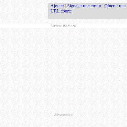
Ajouter
|
Signaler une erreur
|
Obtenir une
URL courte
ADVERTISEMENT
Advertisement