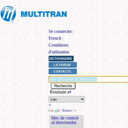
Se connecter
|
French
|
Conditions
d'utilisation
DICTIONNAIRE
LE FORUM
CONTACTS
Roumain
⇄
+
G
o
o
g
l
e
|
Forvo
|
+
bloc de control
al directorului