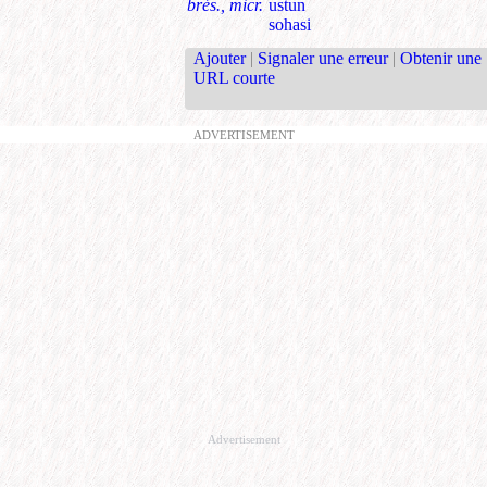
brés., micr.
ustun
sohasi
Ajouter
|
Signaler une erreur
|
Obtenir une
URL courte
ADVERTISEMENT
Advertisement