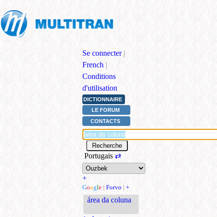
Se connecter
|
French
|
Conditions
d'utilisation
DICTIONNAIRE
LE FORUM
CONTACTS
Portugais
⇄
+
G
o
o
g
l
e
|
Forvo
|
+
área da coluna