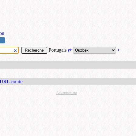
ion
Portugais
⇄
+
 URL courte
Advertisement