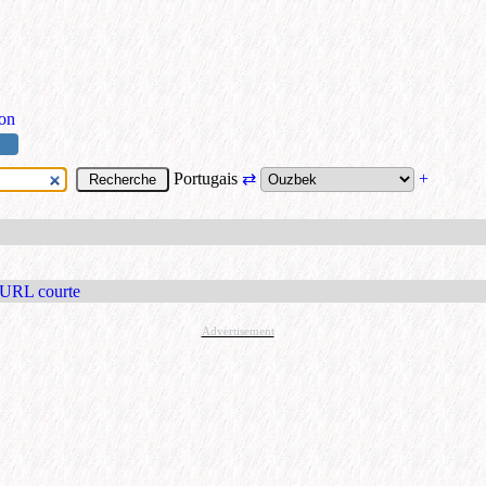
ion
Portugais
⇄
+
 URL courte
Advertisement