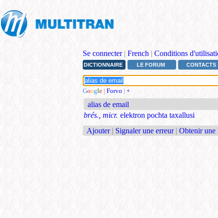
Se connecter
|
French
|
Conditions d'utilisat
DICTIONNAIRE
LE FORUM
CONTACTS
G
o
o
g
l
e
|
Forvo
|
+
alias de email
brés., micr.
elektron pochta taxallusi
Ajouter
|
Signaler une erreur
|
Obtenir une