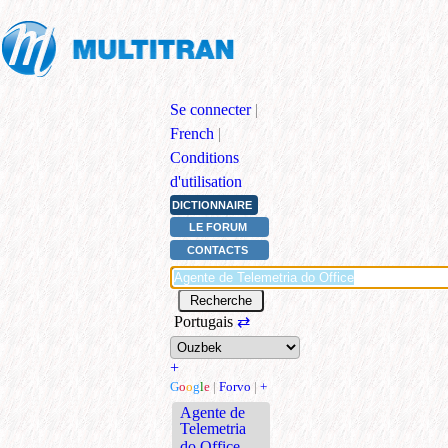
Se connecter
|
French
|
Conditions
d'utilisation
DICTIONNAIRE
LE FORUM
CONTACTS
Portugais
⇄
+
G
o
o
g
l
e
|
Forvo
|
+
Agente de
Telemetria
do Office