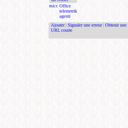
micr.
Office
telemetrik
agenti
Ajouter
|
Signaler une erreur
|
Obtenir une
URL courte