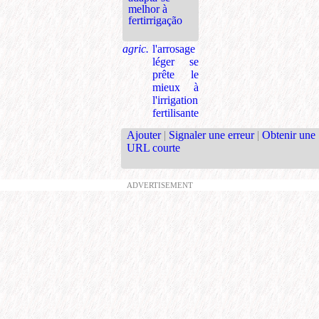
melhor à
fertirrigação
agric.
l'arrosage
léger se
prête le
mieux à
l'irrigation
fertilisante
Ajouter
|
Signaler une erreur
|
Obtenir une
URL courte
ADVERTISEMENT