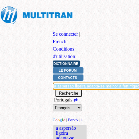
Se connecter
|
French
|
Conditions
d'utilisation
DICTIONNAIRE
LE FORUM
CONTACTS
Portugais
⇄
+
G
o
o
g
l
e
|
Forvo
|
+
a aspersão
ligeira
adapta-se