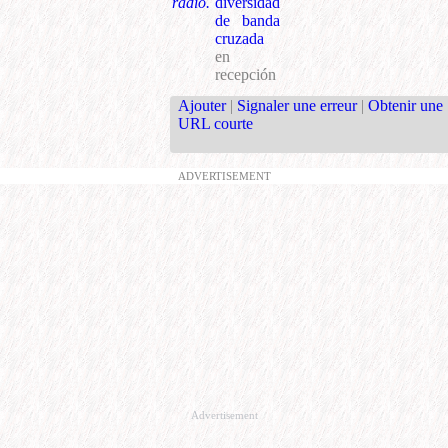
radio.
diversidad
de banda
cruzada
en
recepción
Ajouter
|
Signaler une erreur
|
Obtenir une
URL courte
ADVERTISEMENT
Advertisement