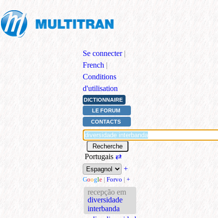
Se connecter
|
French
|
Conditions
d'utilisation
DICTIONNAIRE
LE FORUM
CONTACTS
Portugais
⇄
+
G
o
o
g
l
e
|
Forvo
|
+
recepção em
diversidade
interbanda