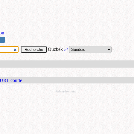
ion
Ouzbek
⇄
+
 URL courte
Advertisement