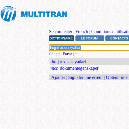
Se connecter
|
French
|
Conditions d'utilisat
DICTIONNAIRE
LE FORUM
CONTACTS
G
o
o
g
l
e
|
Forvo
|
+
hujjat xususiyatlari
micr.
dokumentegenskaper
Ajouter
|
Signaler une erreur
|
Obtenir une