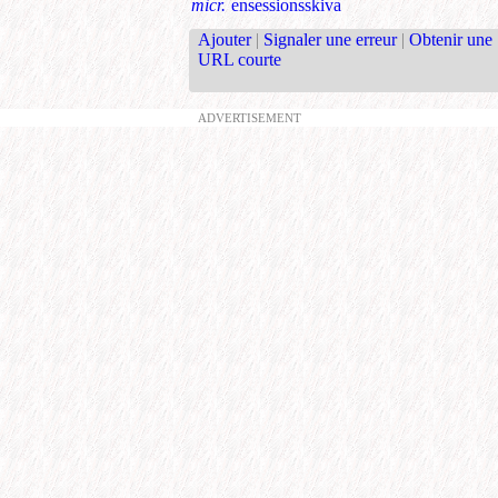
micr.
ensessionsskiva
Ajouter
|
Signaler une erreur
|
Obtenir une
URL courte
ADVERTISEMENT