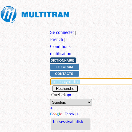
Se connecter
|
French
|
Conditions
d'utilisation
DICTIONNAIRE
LE FORUM
CONTACTS
Ouzbek
⇄
+
G
o
o
g
l
e
|
Forvo
|
+
bir sessiyali disk