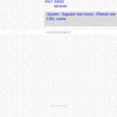
micr.
bilanċ
tal-kont
Ajouter
|
Signaler une erreur
|
Obtenir une
URL courte
ADVERTISEMENT
Advertisement