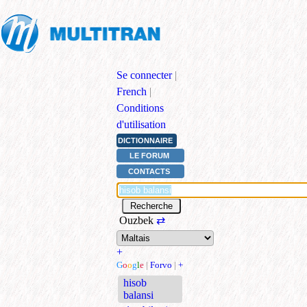
Se connecter
|
French
|
Conditions
d'utilisation
DICTIONNAIRE
LE FORUM
CONTACTS
Ouzbek
⇄
+
G
o
o
g
l
e
|
Forvo
|
+
hisob
balansi