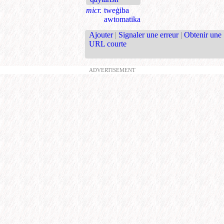
micr.
tweġiba
awtomatika
Ajouter
|
Signaler une erreur
|
Obtenir une
URL courte
ADVERTISEMENT