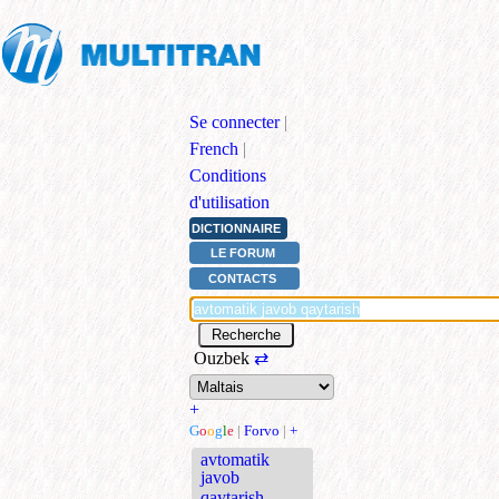
Se connecter
|
French
|
Conditions
d'utilisation
DICTIONNAIRE
LE FORUM
CONTACTS
Ouzbek
⇄
+
G
o
o
g
l
e
|
Forvo
|
+
avtomatik
javob
qaytarish