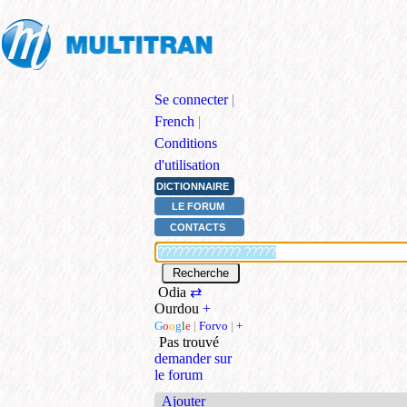
Se connecter
|
French
|
Conditions
d'utilisation
DICTIONNAIRE
LE FORUM
CONTACTS
Odia
⇄
Ourdou
+
G
o
o
g
l
e
|
Forvo
|
+
Pas trouvé
demander sur
le forum
Ajouter