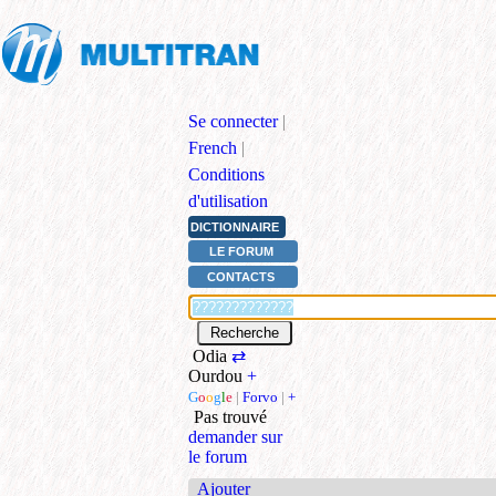
Se connecter
|
French
|
Conditions
d'utilisation
DICTIONNAIRE
LE FORUM
CONTACTS
Odia
⇄
Ourdou
+
G
o
o
g
l
e
|
Forvo
|
+
Pas trouvé
demander sur
le forum
Ajouter