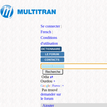
Se connecter
|
French
|
Conditions
d'utilisation
DICTIONNAIRE
LE FORUM
CONTACTS
Odia
⇄
Ourdou
+
G
o
o
g
l
e
|
Forvo
|
+
Pas trouvé
demander sur
le forum
Ajouter