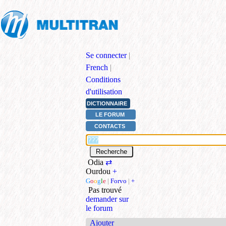
Se connecter
|
French
|
Conditions
d'utilisation
DICTIONNAIRE
LE FORUM
CONTACTS
Odia
⇄
Ourdou
+
G
o
o
g
l
e
|
Forvo
|
+
Pas trouvé
demander sur
le forum
Ajouter