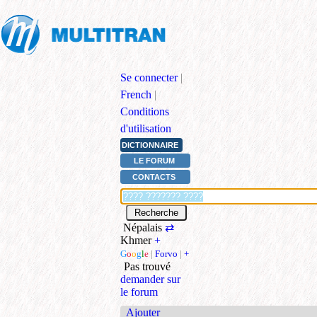
Se connecter
|
French
|
Conditions
d'utilisation
DICTIONNAIRE
LE FORUM
CONTACTS
Népalais
⇄
Khmer
+
G
o
o
g
l
e
|
Forvo
|
+
Pas trouvé
demander sur
le forum
Ajouter