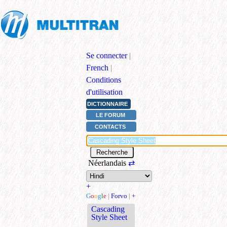
Se connecter
|
French
|
Conditions
d'utilisation
DICTIONNAIRE
LE FORUM
CONTACTS
Néerlandais
⇄
+
G
o
o
g
l
e
|
Forvo
|
+
Cascading
Style Sheet