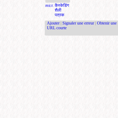
micr.
कैस्केडिंग
शैली
पत्रक
Ajouter
|
Signaler une erreur
|
Obtenir une
URL courte