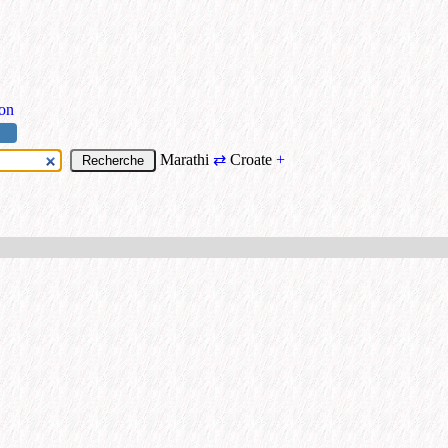
ion
Marathi
⇄
Croate
+