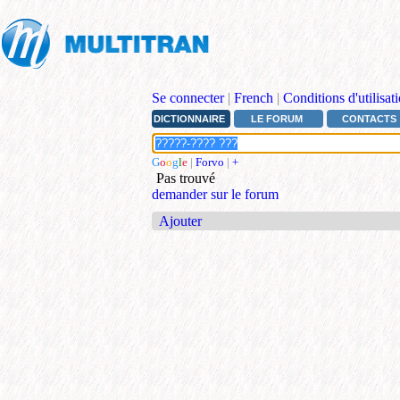
Se connecter
|
French
|
Conditions d'utilisat
DICTIONNAIRE
LE FORUM
CONTACTS
G
o
o
g
l
e
|
Forvo
|
+
Pas trouvé
demander sur le forum
Ajouter