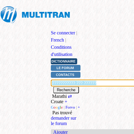
Se connecter
|
French
|
Conditions
d'utilisation
DICTIONNAIRE
LE FORUM
CONTACTS
Marathi
⇄
Croate
+
G
o
o
g
l
e
|
Forvo
|
+
Pas trouvé
demander sur
le forum
Ajouter