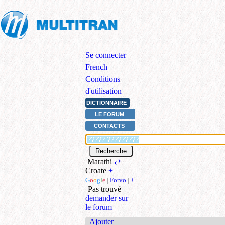
Se connecter
|
French
|
Conditions
d'utilisation
DICTIONNAIRE
LE FORUM
CONTACTS
Marathi
⇄
Croate
+
G
o
o
g
l
e
|
Forvo
|
+
Pas trouvé
demander sur
le forum
Ajouter