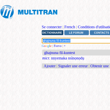
Se connecter
|
French
|
Conditions d'utilisat
DICTIONNAIRE
LE FORUM
CONTACTS
G
o
o
g
l
e
|
Forvo
|
+
ġħajnuna fil-kuntest
micr.
nnyemaka nsìnọnọdụ
Ajouter
|
Signaler une erreur
|
Obtenir une