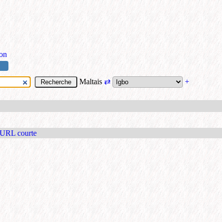
ion
Maltais
⇄
+
 URL courte