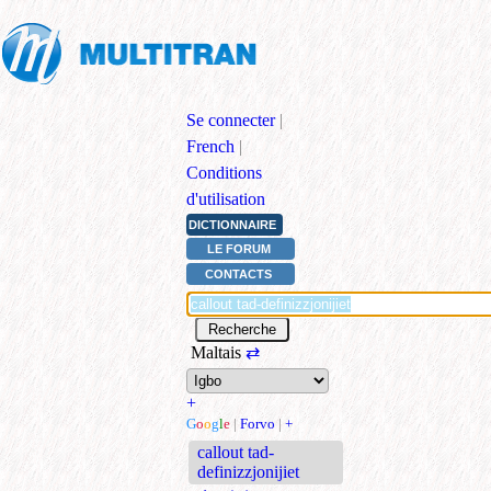
Se connecter
|
French
|
Conditions
d'utilisation
DICTIONNAIRE
LE FORUM
CONTACTS
Maltais
⇄
+
G
o
o
g
l
e
|
Forvo
|
+
callout tad-
definizzjonijiet