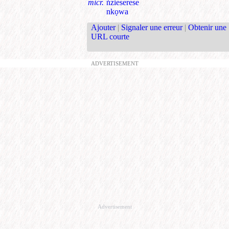
micr.
ṅzieserese
nkọwa
Ajouter
|
Signaler une erreur
|
Obtenir une
URL courte
ADVERTISEMENT
Advertisement