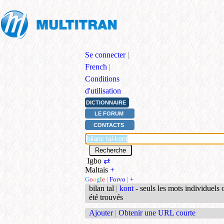
Se connecter
|
French
|
Conditions
d'utilisation
DICTIONNAIRE
LE FORUM
CONTACTS
Igbo
⇄
Maltais
+
G
o
o
g
l
e
|
Forvo
|
+
bilan tal
|
kont
- seuls les mots individuels 
été trouvés
Ajouter
|
Obtenir une URL courte