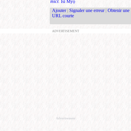
micr.
Isi Myọ
Ajouter
|
Signaler une erreur
|
Obtenir une
URL courte
ADVERTISEMENT
Advertisement