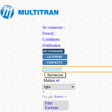
Se connecter
|
French
|
Conditions
d'utilisation
DICTIONNAIRE
LE FORUM
CONTACTS
Maltais
⇄
+
G
o
o
g
l
e
|
Forvo
|
+
Filtri
Ewlenin