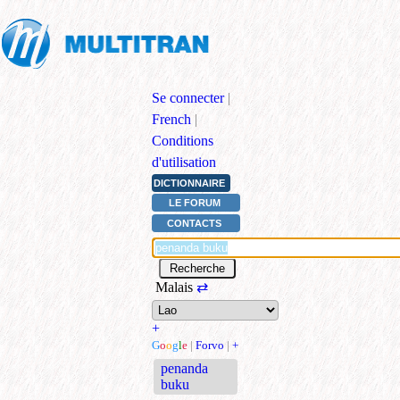
Se connecter
|
French
|
Conditions
d'utilisation
DICTIONNAIRE
LE FORUM
CONTACTS
Malais
⇄
+
G
o
o
g
l
e
|
Forvo
|
+
penanda
buku