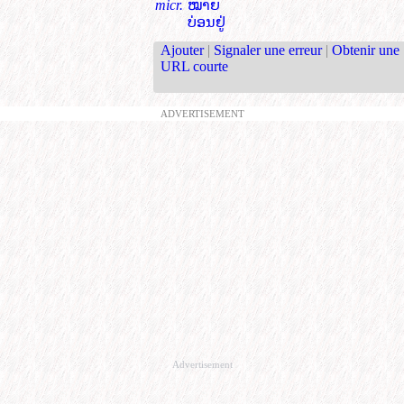
micr.
ໝາຍ
ບ່ອນຢູ່
Ajouter
|
Signaler une erreur
|
Obtenir une
URL courte
ADVERTISEMENT
Advertisement