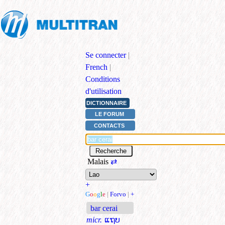
Se connecter
|
French
|
Conditions
d'utilisation
DICTIONNAIRE
LE FORUM
CONTACTS
Malais
⇄
+
G
o
o
g
l
e
|
Forvo
|
+
bar cerai
micr.
ແຖບ