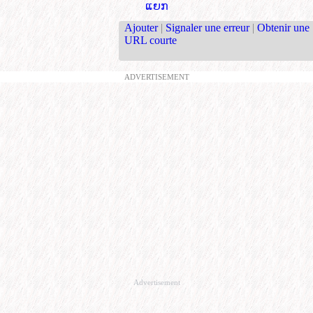
ແຍກ
Ajouter
|
Signaler une erreur
|
Obtenir une
URL courte
ADVERTISEMENT
Advertisement