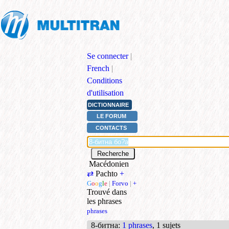
Se connecter
|
French
|
Conditions
d'utilisation
DICTIONNAIRE
LE FORUM
CONTACTS
Macédonien
⇄
Pachto
+
G
o
o
g
l
e
|
Forvo
|
+
Trouvé dans
les phrases
phrases
8-битна
:
1 phrases
, 1 sujets