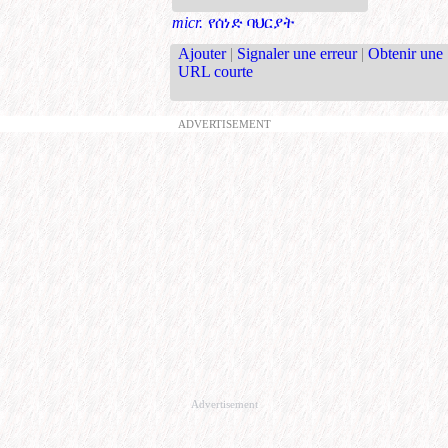
micr.
የሰነድ ባህርያት
Ajouter
|
Signaler une erreur
|
Obtenir une
URL courte
ADVERTISEMENT
Advertisement