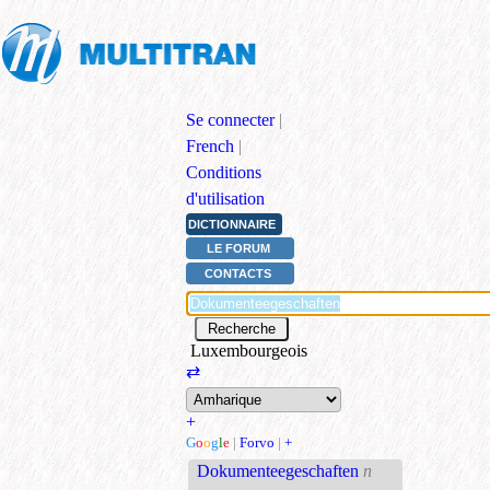
Se connecter
|
French
|
Conditions
d'utilisation
DICTIONNAIRE
LE FORUM
CONTACTS
Luxembourgeois
⇄
+
G
o
o
g
l
e
|
Forvo
|
+
Dokumenteegeschaften
n